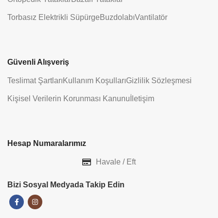
Torbasız Elektrikli Süpürge
Buzdolabı
Vantilatör
Güvenli Alışveriş
Teslimat Şartları
Kullanım Koşulları
Gizlilik Sözleşmesi
Kişisel Verilerin Korunması Kanunu
İletişim
Hesap Numaralarımız
Havale / Eft
Bizi Sosyal Medyada Takip Edin