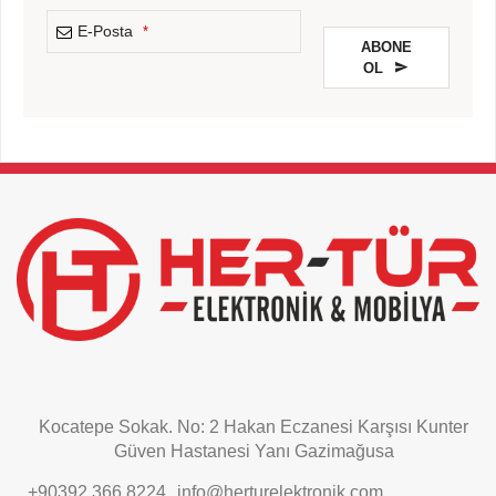
E-Posta
*
ABONE
OL
This
field
should
be
left
blank
Kocatepe Sokak. No: 2 Hakan Eczanesi Karşısı Kunter
Güven Hastanesi Yanı Gazimağusa
+90392 366 8224
info@herturelektronik.com