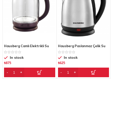
Hausberg Camlı Elektrikli Su
Hausberg Paslanmaz Çelik Su
Isıtıcı HB-3616
Isıtıcı HB-3615
In stock
In stock
₺
875
₺
625