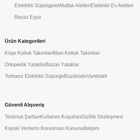
Elektrikli Süpürgeler
Mutfak Aletleri
Elektrikli Ev Aletleri
Beyaz Eşya
Ürün Kategorileri
Köşe Koltuk Takımları
Maxi Koltuk Takımları
Ortopedik Yataklar
Bazalı Yataklar
Torbasız Elektrikli Süpürge
Buzdolabı
Vantilatör
Güvenli Alışveriş
Teslimat Şartları
Kullanım Koşulları
Gizlilik Sözleşmesi
Kişisel Verilerin Korunması Kanunu
İletişim