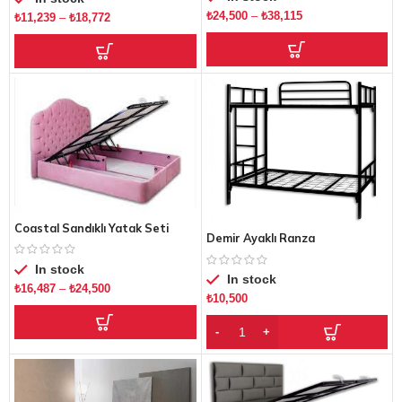
₺
24,500
–
₺
38,115
₺
11,239
–
₺
18,772
Coastal Sandıklı Yatak Seti
Demir Ayaklı Ranza
In stock
In stock
₺
16,487
–
₺
24,500
₺
10,500