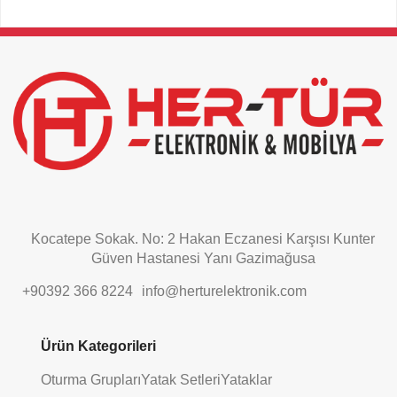
This
field
should
be
left
blank
Kocatepe Sokak. No: 2 Hakan Eczanesi Karşısı Kunter
Güven Hastanesi Yanı Gazimağusa
+90392 366 8224
info@herturelektronik.com
Ürün Kategorileri
Oturma Grupları
Yatak Setleri
Yataklar