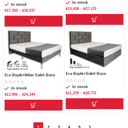
In stock
In stock
₺
15,438
–
₺
27,170
₺
17,352
–
₺
30,937
Ece Başlık+Sabit Baza
Ece Başlık+Milan Sabit Baza
In stock
In stock
₺
11,239
–
₺
18,772
₺
13,956
–
₺
24,144
1
2
3
4
5