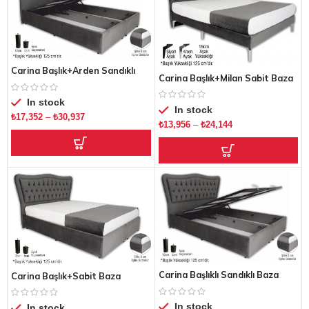
Carina Başlık+Arden Sandıklı
Carina Başlık+Milan Sabit Baza
Baza
In stock
In stock
₺
17,352
–
₺
30,937
₺
13,956
–
₺
24,144
Carina Başlıklı Sandıklı Baza
Carina Başlık+Sabit Baza
In stock
In stock