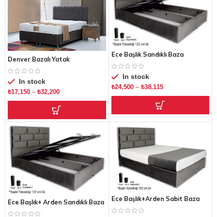
Ece Başlık Sandıklı Baza
Denver Bazalı Yatak
In stock
In stock
₺
24,500
–
₺
38,115
₺
17,150
–
₺
32,200
Ece Başlık+Arden Sabit Baza
Ece Başlık+ Arden Sandıklı Baza