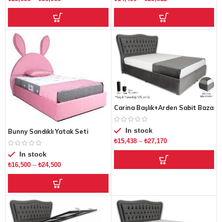
Carina Başlık+Arden Sabit Baza
In stock
Bunny Sandıklı Yatak Seti
₺
15,438
–
₺
27,170
In stock
₺
16,500
–
₺
24,500