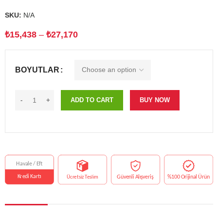
SKU:
N/A
₺
15,438
–
₺
27,170
BOYUTLAR
ADD TO CART
BUY NOW