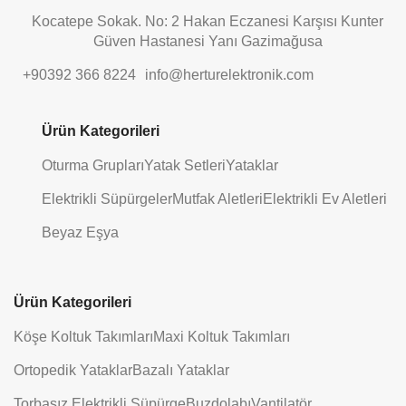
Kocatepe Sokak. No: 2 Hakan Eczanesi Karşısı Kunter
Güven Hastanesi Yanı Gazimağusa
+90392 366 8224
info@herturelektronik.com
Ürün Kategorileri
Oturma Grupları
Yatak Setleri
Yataklar
Elektrikli Süpürgeler
Mutfak Aletleri
Elektrikli Ev Aletleri
Beyaz Eşya
Ürün Kategorileri
Köşe Koltuk Takımları
Maxi Koltuk Takımları
Ortopedik Yataklar
Bazalı Yataklar
Torbasız Elektrikli Süpürge
Buzdolabı
Vantilatör