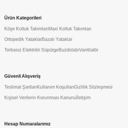
Ürün Kategorileri
Köşe Koltuk Takımları
Maxi Koltuk Takımları
Ortopedik Yataklar
Bazalı Yataklar
Torbasız Elektrikli Süpürge
Buzdolabı
Vantilatör
Güvenli Alışveriş
Teslimat Şartları
Kullanım Koşulları
Gizlilik Sözleşmesi
Kişisel Verilerin Korunması Kanunu
İletişim
Hesap Numaralarımız