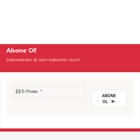
Abone Ol!
İndirimlerden ilk sizin haberiniz olsun!
E-Posta
*
ABONE
OL
This
field
should