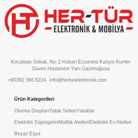
be
left
blank
Kocatepe Sokak. No: 2 Hakan Eczanesi Karşısı Kunter
Güven Hastanesi Yanı Gazimağusa
+90392 366 8224
info@herturelektronik.com
Ürün Kategorileri
Oturma Grupları
Yatak Setleri
Yataklar
Elektrikli Süpürgeler
Mutfak Aletleri
Elektrikli Ev Aletleri
Beyaz Eşya