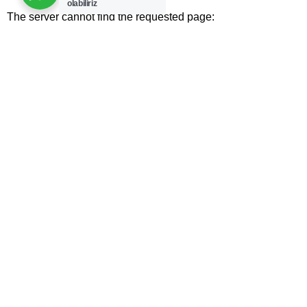
olabiliriz
The server cannot find the requested page:
ADD TO CART
cdn-staticfile.com/cp_errordocument.shtml (port 443)
Copyright © 2025 WebPros International, L.L.C.