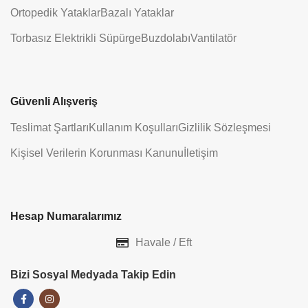
Ortopedik Yataklar
Bazalı Yataklar
Torbasız Elektrikli Süpürge
Buzdolabı
Vantilatör
Güvenli Alışveriş
Teslimat Şartları
Kullanım Koşulları
Gizlilik Sözleşmesi
Kişisel Verilerin Korunması Kanunu
İletişim
Hesap Numaralarımız
Havale / Eft
Bizi Sosyal Medyada Takip Edin