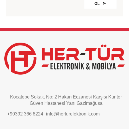
OL
This
field
should
be
left
blank
Kocatepe Sokak. No: 2 Hakan Eczanesi Karşısı Kunter
Güven Hastanesi Yanı Gazimağusa
+90392 366 8224
info@herturelektronik.com