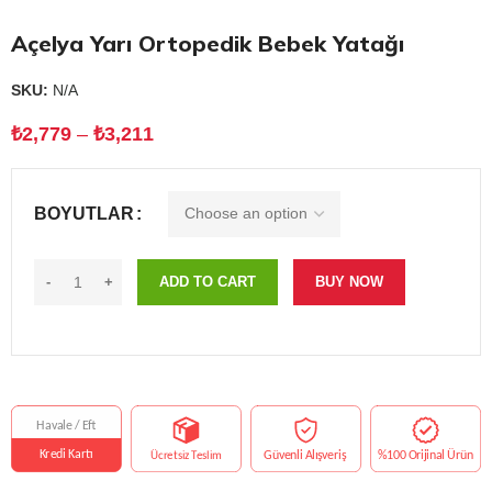
Açelya Yarı Ortopedik Bebek Yatağı
SKU:
N/A
₺
2,779
–
₺
3,211
BOYUTLAR
ADD TO CART
BUY NOW