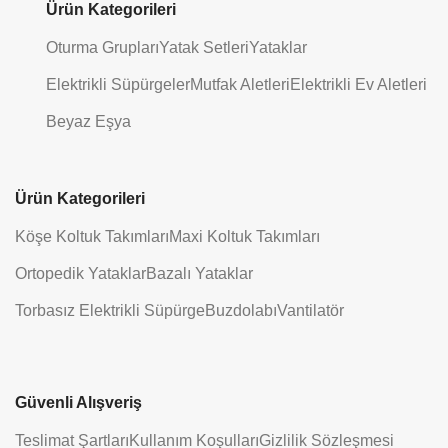
Ürün Kategorileri
Oturma Grupları
Yatak Setleri
Yataklar
Elektrikli Süpürgeler
Mutfak Aletleri
Elektrikli Ev Aletleri
Beyaz Eşya
Ürün Kategorileri
Köşe Koltuk Takımları
Maxi Koltuk Takımları
Ortopedik Yataklar
Bazalı Yataklar
Torbasız Elektrikli Süpürge
Buzdolabı
Vantilatör
Güvenli Alışveriş
Teslimat Şartları
Kullanım Koşulları
Gizlilik Sözleşmesi