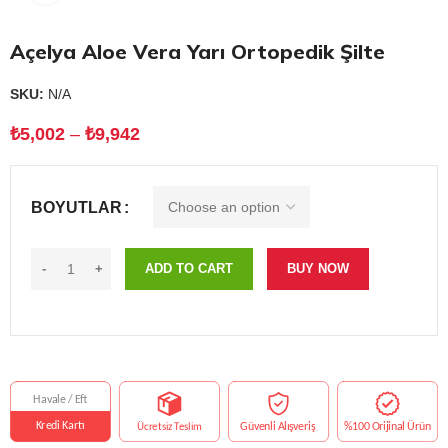
Açelya Aloe Vera Yarı Ortopedik Şilte
SKU:
N/A
₺
5,002
–
₺
9,942
BOYUTLAR
ADD TO CART
BUY NOW