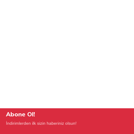
Abone Ol!
İndirimlerden ilk sizin haberiniz olsun!