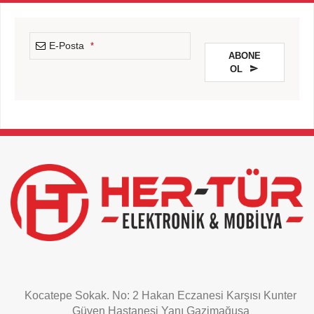
E-Posta
*
ABONE
OL
This
field
should
be
left
blank
Kocatepe Sokak. No: 2 Hakan Eczanesi Karşısı Kunter
Güven Hastanesi Yanı Gazimağusa