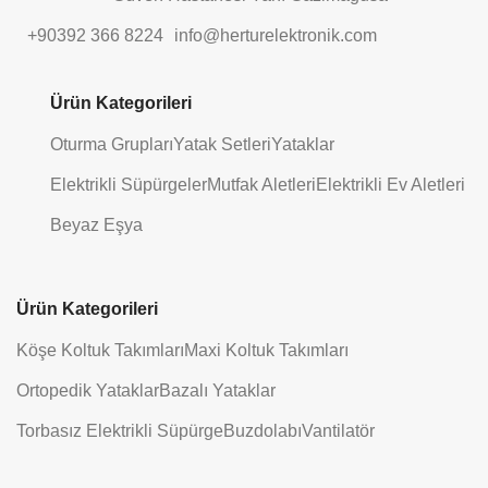
+90392 366 8224
info@herturelektronik.com
Ürün Kategorileri
Oturma Grupları
Yatak Setleri
Yataklar
Elektrikli Süpürgeler
Mutfak Aletleri
Elektrikli Ev Aletleri
Beyaz Eşya
Ürün Kategorileri
Köşe Koltuk Takımları
Maxi Koltuk Takımları
Ortopedik Yataklar
Bazalı Yataklar
Torbasız Elektrikli Süpürge
Buzdolabı
Vantilatör