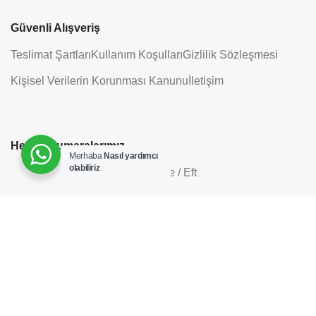
Güvenli Alışveriş
Teslimat Şartları
Kullanım Koşulları
Gizlilik Sözleşmesi
Kişisel Verilerin Korunması Kanunu
İletişim
Hesap Numaralarımız
Merhaba
Nasıl yardımcı
olabiliriz
Havale / Eft
Bizi Sosyal Medyada Takip Edin
SELECT OPTIONS
Her-Tür Elektronik&Mobilya
2022 |
Tasarım ve