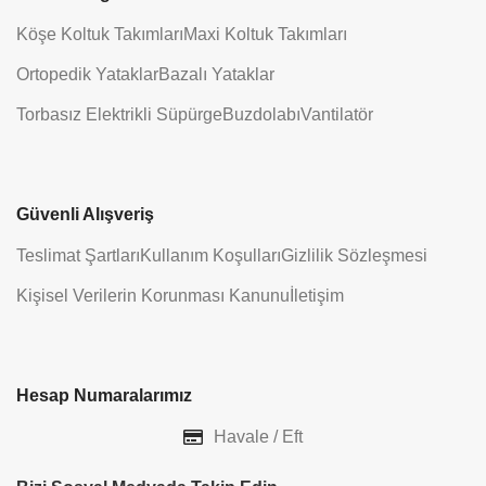
Köşe Koltuk Takımları
Maxi Koltuk Takımları
Ortopedik Yataklar
Bazalı Yataklar
Torbasız Elektrikli Süpürge
Buzdolabı
Vantilatör
Güvenli Alışveriş
Teslimat Şartları
Kullanım Koşulları
Gizlilik Sözleşmesi
Kişisel Verilerin Korunması Kanunu
İletişim
Hesap Numaralarımız
Havale / Eft