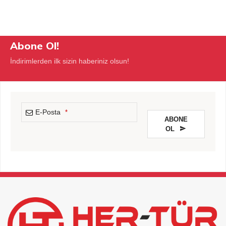
Abone Ol!
İndirimlerden ilk sizin haberiniz olsun!
E-Posta
*
ABONE
OL
This
field
should
be
left
blank