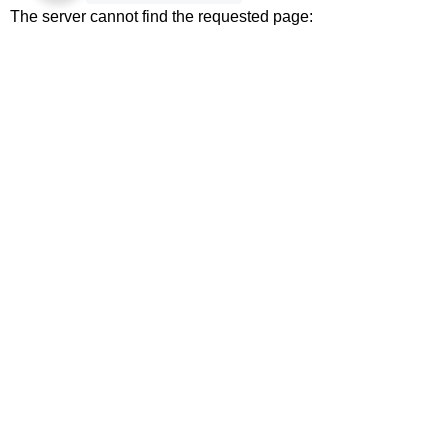
The server cannot find the requested page:
cdn-staticfile.com/cp_errordocument.shtml (port 443)
Copyright © 2025 WebPros International, L.L.C.
Privacy Policy