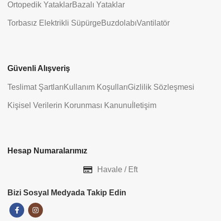
Ortopedik Yataklar
Bazalı Yataklar
Torbasız Elektrikli Süpürge
Buzdolabı
Vantilatör
Güvenli Alışveriş
Teslimat Şartları
Kullanım Koşulları
Gizlilik Sözleşmesi
Kişisel Verilerin Korunması Kanunu
İletişim
Hesap Numaralarımız
Havale / Eft
Bizi Sosyal Medyada Takip Edin