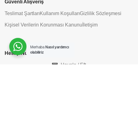
Güvenli Alışveriş
Teslimat Şartları
Kullanım Koşulları
Gizlilik Sözleşmesi
Kişisel Verilerin Korunması Kanunu
İletişim
Merhaba
Nasıl yardımcı
olabiliriz
Hesap Numaralarımız
Havale / Eft
ADD TO CART
Bizi Sosyal Medyada Takip Edin
Her-Tür Elektronik&Mobilya
2022 |
Tasarım ve
Uygulama