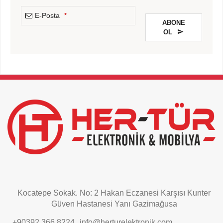
E-Posta
*
ABONE
OL
This
field
should
be
left
blank
Kocatepe Sokak. No: 2 Hakan Eczanesi Karşısı Kunter
Güven Hastanesi Yanı Gazimağusa
+90392 366 8224
info@herturelektronik.com