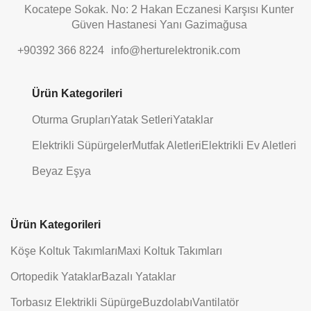
Kocatepe Sokak. No: 2 Hakan Eczanesi Karşısı Kunter
Güven Hastanesi Yanı Gazimağusa
+90392 366 8224
info@herturelektronik.com
Ürün Kategorileri
Oturma Grupları
Yatak Setleri
Yataklar
Elektrikli Süpürgeler
Mutfak Aletleri
Elektrikli Ev Aletleri
Beyaz Eşya
Ürün Kategorileri
Köşe Koltuk Takımları
Maxi Koltuk Takımları
Ortopedik Yataklar
Bazalı Yataklar
Torbasız Elektrikli Süpürge
Buzdolabı
Vantilatör