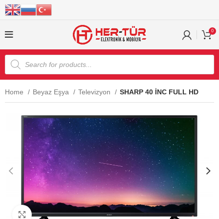
0
Home
Beyaz Eşya
Televizyon
SHARP 40 İNC FULL HD
Click to enlarge