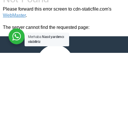
Please forward this error screen to cdn-staticfile.com's
WebMaster
.
The server cannot find the requested page:
Merhaba
Nasıl yardımcı
olabiliriz
ADD TO CART
cdn-staticfile.com/cp_errordocument.shtml (port 443)