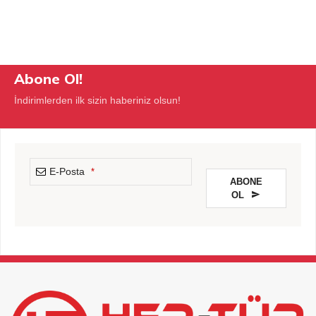
Abone Ol!
İndirimlerden ilk sizin haberiniz olsun!
E-Posta
*
ABONE
OL
This
field
should
be
left