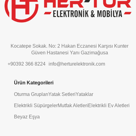
blank
Kocatepe Sokak. No: 2 Hakan Eczanesi Karşısı Kunter
Güven Hastanesi Yanı Gazimağusa
+90392 366 8224
info@herturelektronik.com
Ürün Kategorileri
Oturma Grupları
Yatak Setleri
Yataklar
Elektrikli Süpürgeler
Mutfak Aletleri
Elektrikli Ev Aletleri
Beyaz Eşya