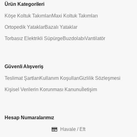
Ürün Kategorileri
Köşe Koltuk Takımları
Maxi Koltuk Takımları
Ortopedik Yataklar
Bazalı Yataklar
Torbasız Elektrikli Süpürge
Buzdolabı
Vantilatör
Güvenli Alışveriş
Teslimat Şartları
Kullanım Koşulları
Gizlilik Sözleşmesi
Kişisel Verilerin Korunması Kanunu
İletişim
Hesap Numaralarımız
Havale / Eft