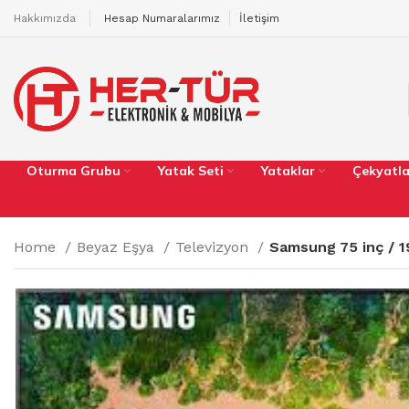
Hakkımızda
Hesap Numaralarımız
İletişim
Oturma Grubu
Yatak Seti
Yataklar
Çekyatla
Home
Beyaz Eşya
Televizyon
Samsung 75 inç / 