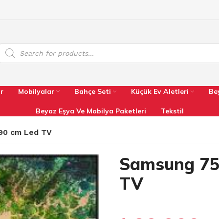
r
Mobilyalar
Bahçe Seti
Küçük Ev Aletleri
Be
Beyaz Eşya Ve Mobilya Paketleri
Tekstil
190 cm Led TV
Samsung 75 
TV