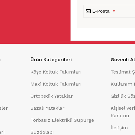
E-Posta
*
This
field
should
i
Ürün Kategorileri
Güvenli Al
be
left
Köşe Koltuk Takımları
Teslimat Ş
blank
Maxi Koltuk Takımları
Kullanım 
Ortopedik Yataklar
Gizlilik S
eler
Bazalı Yataklar
Kişisel Ve
Kanunu
Torbasız Elektrikli Süpürge
İletişim
eri
Buzdolabı