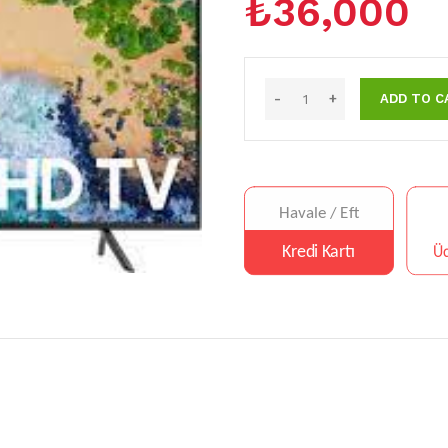
₺
36,000
ADD TO C