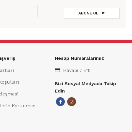
ABONE OL
ışveriş
Hesap Numaralarımız
artları
Havale / Eft
Koşulları
Bizi Sosyal Medyada Takip
Edin
özleşmesi
rilerin Korunması