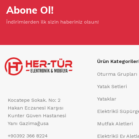
Abone Ol!
İndirimlerden ilk sizin haberiniz olsun!
Ürün Kategoriler
Oturma Grupları
Yatak Setleri
Yataklar
Kocatepe Sokak. No: 2
Hakan Eczanesi Karşısı
Elektrikli Süpürg
Kunter Güven Hastanesi
Yanı Gazimağusa
Mutfak Aletleri
+90392 366 8224
Elektrikli Ev Aletl