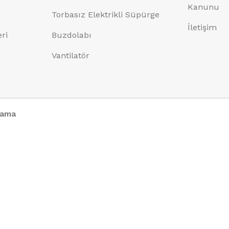
Kanunu
Torbasız Elektrikli Süpürge
İletişim
eri
Buzdolabı
Vantilatör
lama