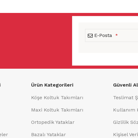
E-Posta
*
This
field
should
i
Ürün Kategorileri
Güvenli Al
be
left
Köşe Koltuk Takımları
Teslimat Ş
blank
Maxi Koltuk Takımları
Kullanım 
Ortopedik Yataklar
Gizlilik S
eler
Bazalı Yataklar
Kişisel Ve