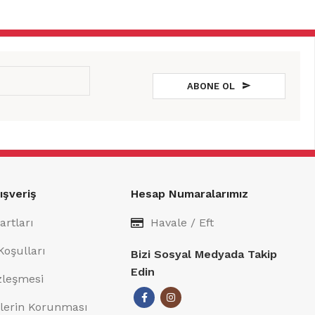
ABONE OL
ışveriş
Hesap Numaralarımız
artları
Havale / Eft
Koşulları
Bizi Sosyal Medyada Takip
Edin
özleşmesi
rilerin Korunması