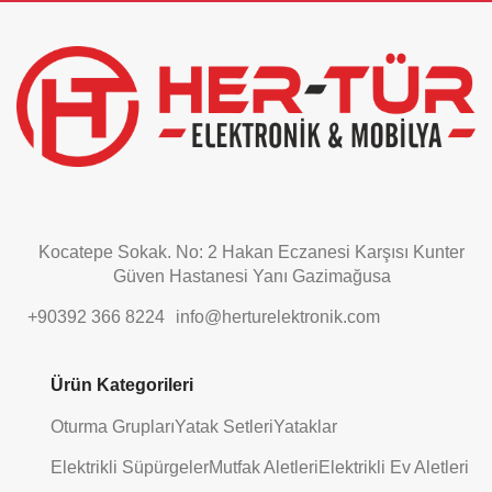
field
should
be
left
blank
Kocatepe Sokak. No: 2 Hakan Eczanesi Karşısı Kunter
Güven Hastanesi Yanı Gazimağusa
+90392 366 8224
info@herturelektronik.com
Ürün Kategorileri
Oturma Grupları
Yatak Setleri
Yataklar
Elektrikli Süpürgeler
Mutfak Aletleri
Elektrikli Ev Aletleri