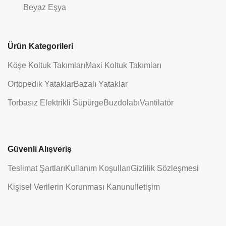
Beyaz Eşya
Ürün Kategorileri
Köşe Koltuk Takımları
Maxi Koltuk Takımları
Ortopedik Yataklar
Bazalı Yataklar
Torbasız Elektrikli Süpürge
Buzdolabı
Vantilatör
Güvenli Alışveriş
Teslimat Şartları
Kullanım Koşulları
Gizlilik Sözleşmesi
Kişisel Verilerin Korunması Kanunu
İletişim