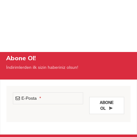
Abone Ol!
İndirimlerden ilk sizin haberiniz olsun!
E-Posta
*
ABONE
OL
This