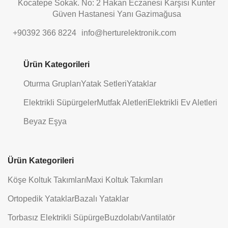
Kocatepe Sokak. No: 2 Hakan Eczanesi Karşısı Kunter
Güven Hastanesi Yanı Gazimağusa
+90392 366 8224
info@herturelektronik.com
Ürün Kategorileri
Oturma Grupları
Yatak Setleri
Yataklar
Elektrikli Süpürgeler
Mutfak Aletleri
Elektrikli Ev Aletleri
Beyaz Eşya
Ürün Kategorileri
Köşe Koltuk Takımları
Maxi Koltuk Takımları
Ortopedik Yataklar
Bazalı Yataklar
Torbasız Elektrikli Süpürge
Buzdolabı
Vantilatör