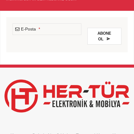
E-Posta
*
ABONE
OL
This
field
should
be
left
blank