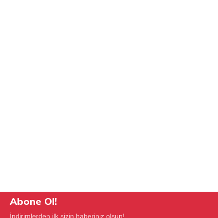
Abone Ol!
İndirimlerden ilk sizin haberiniz olsun!