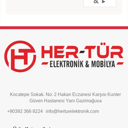
OL
This
field
should
be
left
blank
Kocatepe Sokak. No: 2 Hakan Eczanesi Karşısı Kunter
Güven Hastanesi Yanı Gazimağusa
+90392 366 8224
info@herturelektronik.com