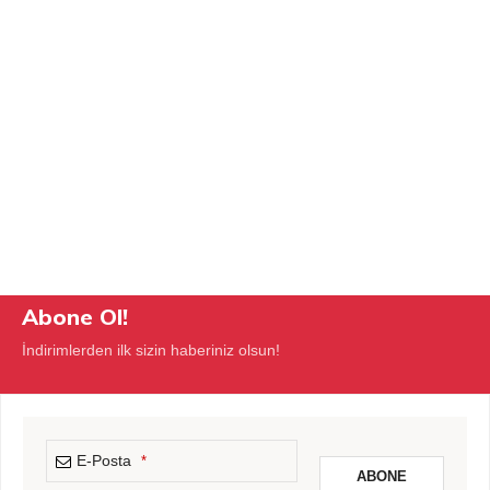
Abone Ol!
İndirimlerden ilk sizin haberiniz olsun!
E-Posta
*
ABONE