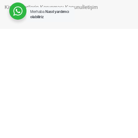
Kişisel Verilerin Korunması Kanunu
İletişim
Merhaba
Nasıl yardımcı
olabiliriz
Hesap Numaralarımız
Havale / Eft
Bizi Sosyal Medyada Takip Edin
Her-Tür Elektronik&Mobilya
2022 |
Tasarım ve
Uygulama