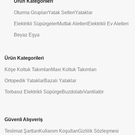
Ürün Kategorileri
Oturma Grupları
Yatak Setleri
Yataklar
Elektrikli Süpürgeler
Mutfak Aletleri
Elektrikli Ev Aletleri
Beyaz Eşya
Ürün Kategorileri
Köşe Koltuk Takımları
Maxi Koltuk Takımları
Ortopedik Yataklar
Bazalı Yataklar
Torbasız Elektrikli Süpürge
Buzdolabı
Vantilatör
Güvenli Alışveriş
Teslimat Şartları
Kullanım Koşulları
Gizlilik Sözleşmesi