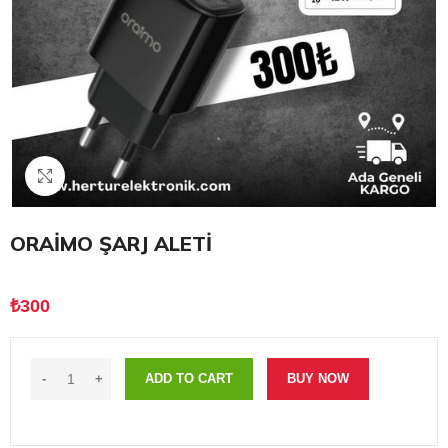
Click to enlarge
ORAİMO ŞARJ ALETİ
₺
300
ADD TO CART
BUY NOW