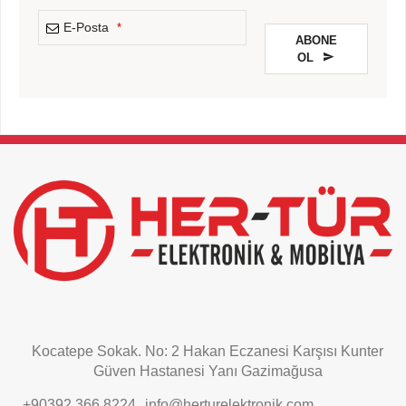
E-Posta
*
ABONE
OL
This
field
should
be
left
blank
Kocatepe Sokak. No: 2 Hakan Eczanesi Karşısı Kunter
Güven Hastanesi Yanı Gazimağusa
+90392 366 8224
info@herturelektronik.com