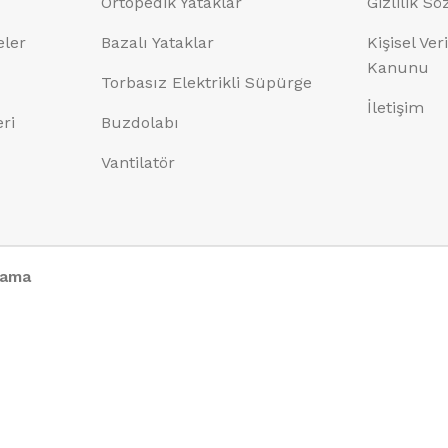
Ortopedik Yataklar
Gizlilik S
eler
Bazalı Yataklar
Kişisel Ve
Kanunu
Torbasız Elektrikli Süpürge
İletişim
eri
Buzdolabı
Vantilatör
lama