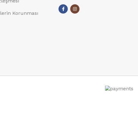
özleşmesi
rilerin Korunması