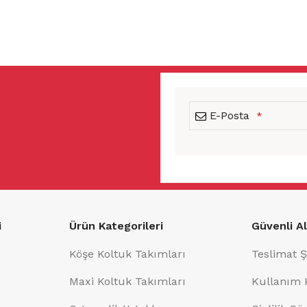
E-Posta
*
This
field
should
i
Ürün Kategorileri
Güvenli Al
be
left
Köşe Koltuk Takımları
Teslimat Ş
blank
Maxi Koltuk Takımları
Kullanım 