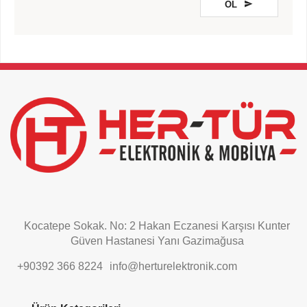
OL
This
field
should
be
left
blank
Kocatepe Sokak. No: 2 Hakan Eczanesi Karşısı Kunter
Güven Hastanesi Yanı Gazimağusa
+90392 366 8224
info@herturelektronik.com