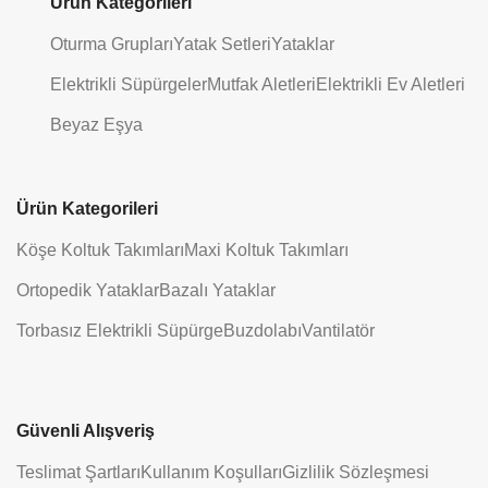
Ürün Kategorileri
Oturma Grupları
Yatak Setleri
Yataklar
Elektrikli Süpürgeler
Mutfak Aletleri
Elektrikli Ev Aletleri
Beyaz Eşya
Ürün Kategorileri
Köşe Koltuk Takımları
Maxi Koltuk Takımları
Ortopedik Yataklar
Bazalı Yataklar
Torbasız Elektrikli Süpürge
Buzdolabı
Vantilatör
Güvenli Alışveriş
Teslimat Şartları
Kullanım Koşulları
Gizlilik Sözleşmesi