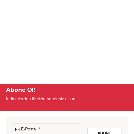
Abone Ol!
İndirimlerden ilk sizin haberiniz olsun!
E-Posta
*
ABONE