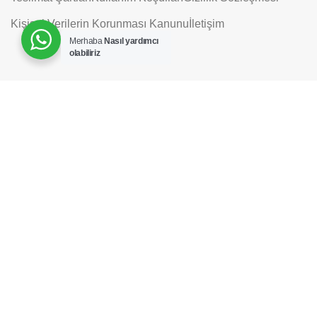
Kişisel Verilerin Korunması Kanunu
İletişim
Merhaba
Nasıl yardımcı
olabiliriz
Hesap Numaralarımız
ADD TO CART
Havale / Eft
Bizi Sosyal Medyada Takip Edin
Her-Tür Elektronik&Mobilya
2022 |
Tasarım ve
Uygulama