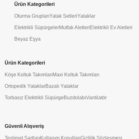
Ürün Kategorileri
Oturma Grupları
Yatak Setleri
Yataklar
Elektrikli Süpürgeler
Mutfak Aletleri
Elektrikli Ev Aletleri
Beyaz Eşya
Ürün Kategorileri
Köşe Koltuk Takımları
Maxi Koltuk Takımları
Ortopedik Yataklar
Bazalı Yataklar
Torbasız Elektrikli Süpürge
Buzdolabı
Vantilatör
Güvenli Alışveriş
Teslimat Şartları
Kullanım Koşulları
Gizlilik Sözleşmesi