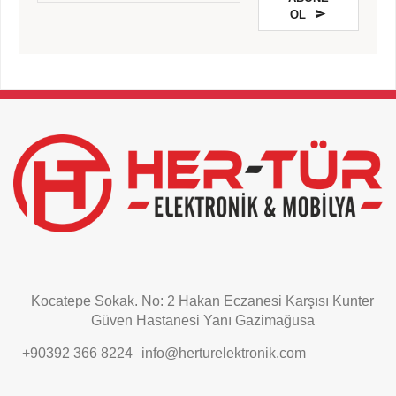
OL
This
field
should
be
left
blank
Kocatepe Sokak. No: 2 Hakan Eczanesi Karşısı Kunter
Güven Hastanesi Yanı Gazimağusa
+90392 366 8224
info@herturelektronik.com