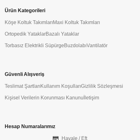
Ürün Kategorileri
Köşe Koltuk Takımları
Maxi Koltuk Takımları
Ortopedik Yataklar
Bazalı Yataklar
Torbasız Elektrikli Süpürge
Buzdolabı
Vantilatör
Güvenli Alışveriş
Teslimat Şartları
Kullanım Koşulları
Gizlilik Sözleşmesi
Kişisel Verilerin Korunması Kanunu
İletişim
Hesap Numaralarımız
Havale / Eft