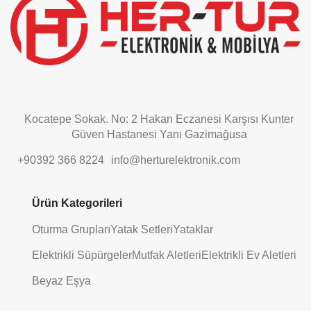
left
blank
Kocatepe Sokak. No: 2 Hakan Eczanesi Karşısı Kunter
Güven Hastanesi Yanı Gazimağusa
+90392 366 8224
info@herturelektronik.com
Ürün Kategorileri
Oturma Grupları
Yatak Setleri
Yataklar
Elektrikli Süpürgeler
Mutfak Aletleri
Elektrikli Ev Aletleri
Beyaz Eşya