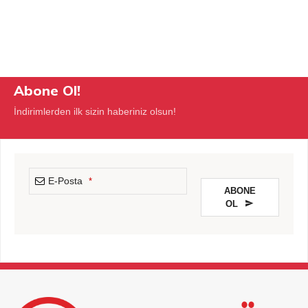
Abone Ol!
İndirimlerden ilk sizin haberiniz olsun!
E-Posta
*
ABONE
OL
This
field
should
be