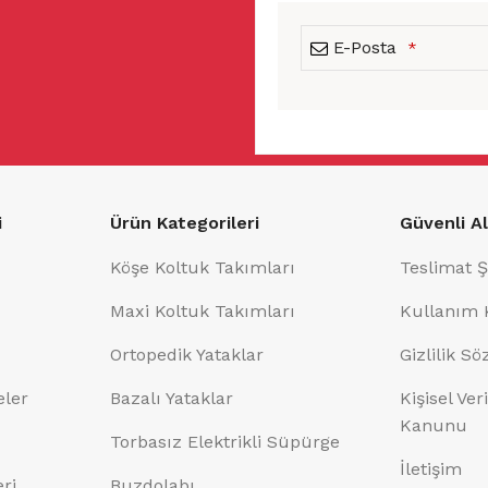
E-Posta
*
This
field
should
i
Ürün Kategorileri
Güvenli Al
be
left
Köşe Koltuk Takımları
Teslimat Ş
blank
Maxi Koltuk Takımları
Kullanım 
Ortopedik Yataklar
Gizlilik S
eler
Bazalı Yataklar
Kişisel Ve
Kanunu
Torbasız Elektrikli Süpürge
İletişim
eri
Buzdolabı