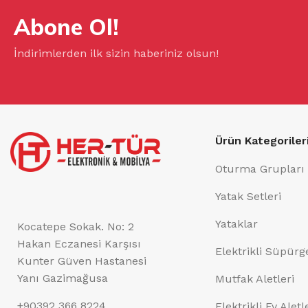
Abone Ol!
İndirimlerden ilk sizin haberiniz olsun!
Ürün Kategoriler
Oturma Grupları
Yatak Setleri
Yataklar
Kocatepe Sokak. No: 2
Hakan Eczanesi Karşısı
Elektrikli Süpürg
Kunter Güven Hastanesi
Yanı Gazimağusa
Mutfak Aletleri
+90392 366 8224
Elektrikli Ev Aletl