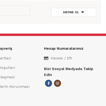
ABONE OL
ışveriş
Hesap Numaralarımız
artları
Havale / Eft
Koşulları
Bizi Sosyal Medyada Takip
Edin
özleşmesi
rilerin Korunması