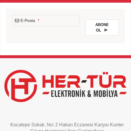
E-Posta
*
ABONE
OL
This
field
should
be
left
blank
Kocatepe Sokak. No: 2 Hakan Eczanesi Karşısı Kunter