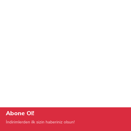
Abone Ol!
İndirimlerden ilk sizin haberiniz olsun!