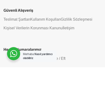
Güvenli Alışveriş
Teslimat Şartları
Kullanım Koşulları
Gizlilik Sözleşmesi
Kişisel Verilerin Korunması Kanunu
İletişim
Hesap Numaralarımız
Merhaba
Nasıl yardımcı
olabiliriz
Havale / Eft
Bizi Sosyal Medyada Takip Edin
ADD TO CART