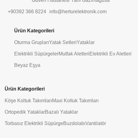
Güven Hastanesi Yanı Gazimağusa
+90392 366 8224
info@herturelektronik.com
Ürün Kategorileri
Oturma Grupları
Yatak Setleri
Yataklar
Elektrikli Süpürgeler
Mutfak Aletleri
Elektrikli Ev Aletleri
Beyaz Eşya
Ürün Kategorileri
Köşe Koltuk Takımları
Maxi Koltuk Takımları
Ortopedik Yataklar
Bazalı Yataklar
Torbasız Elektrikli Süpürge
Buzdolabı
Vantilatör