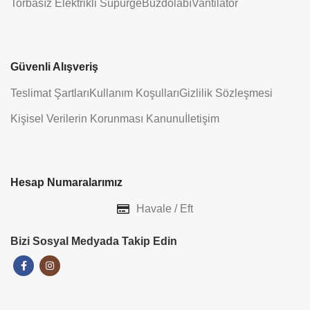
Torbasız Elektrikli Süpürge
Buzdolabı
Vantilatör
Güvenli Alışveriş
Teslimat Şartları
Kullanım Koşulları
Gizlilik Sözleşmesi
Kişisel Verilerin Korunması Kanunu
İletişim
Hesap Numaralarımız
Havale / Eft
Bizi Sosyal Medyada Takip Edin