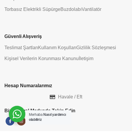
Torbasız Elektrikli Süpürge
Buzdolabı
Vantilatör
Güvenli Alışveriş
Teslimat Şartları
Kullanım Koşulları
Gizlilik Sözleşmesi
Kişisel Verilerin Korunması Kanunu
İletişim
Hesap Numaralarımız
Havale / Eft
Bizi Sosyal Medyada Takip Edin
Merhaba
Nasıl yardımcı
olabiliriz