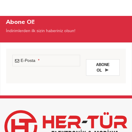
Abone Ol!
İndirimlerden ilk sizin haberiniz olsun!
E-Posta
*
ABONE
OL
This
field
should
be
left
blank