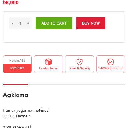
₺
6,990
ADD TO CART
BUY NOW
Açıklama
Hamur yoğurma makinesi
6.5 LT. Hazne *
2 YIL GARANTİ