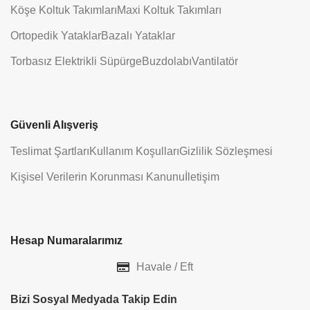
Köşe Koltuk Takımları
Maxi Koltuk Takımları
Ortopedik Yataklar
Bazalı Yataklar
Torbasız Elektrikli Süpürge
Buzdolabı
Vantilatör
Güvenli Alışveriş
Teslimat Şartları
Kullanım Koşulları
Gizlilik Sözleşmesi
Kişisel Verilerin Korunması Kanunu
İletişim
Hesap Numaralarımız
Havale / Eft
Bizi Sosyal Medyada Takip Edin