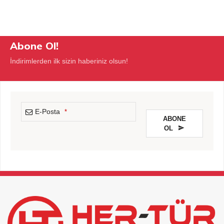
Abone Ol!
İndirimlerden ilk sizin haberiniz olsun!
E-Posta
*
ABONE
OL
This
field
should
be
left
blank