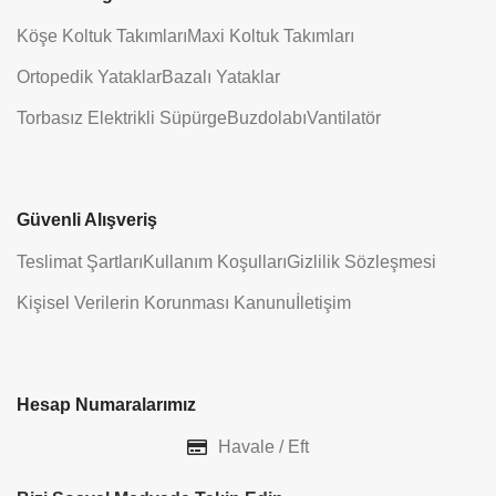
Köşe Koltuk Takımları
Maxi Koltuk Takımları
Ortopedik Yataklar
Bazalı Yataklar
Torbasız Elektrikli Süpürge
Buzdolabı
Vantilatör
Güvenli Alışveriş
Teslimat Şartları
Kullanım Koşulları
Gizlilik Sözleşmesi
Kişisel Verilerin Korunması Kanunu
İletişim
Hesap Numaralarımız
Havale / Eft