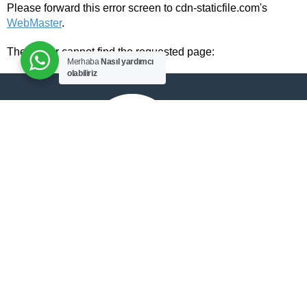
Please forward this error screen to cdn-staticfile.com's
WebMaster
.
The server cannot find the requested page:
Merhaba
Nasıl yardımcı
olabiliriz
ADD TO CART
cdn-staticfile.com/cp_errordocument.shtml (port 443)