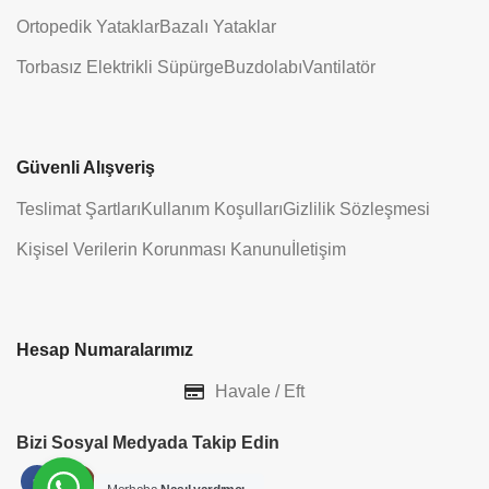
Ortopedik Yataklar
Bazalı Yataklar
Torbasız Elektrikli Süpürge
Buzdolabı
Vantilatör
Güvenli Alışveriş
Teslimat Şartları
Kullanım Koşulları
Gizlilik Sözleşmesi
Kişisel Verilerin Korunması Kanunu
İletişim
Hesap Numaralarımız
Havale / Eft
Bizi Sosyal Medyada Takip Edin