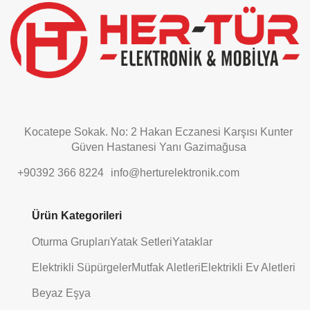
be
left
blank
Kocatepe Sokak. No: 2 Hakan Eczanesi Karşısı Kunter
Güven Hastanesi Yanı Gazimağusa
+90392 366 8224
info@herturelektronik.com
Ürün Kategorileri
Oturma Grupları
Yatak Setleri
Yataklar
Elektrikli Süpürgeler
Mutfak Aletleri
Elektrikli Ev Aletleri
Beyaz Eşya