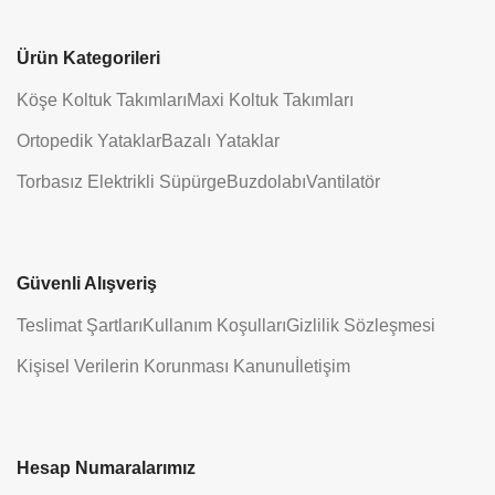
Ürün Kategorileri
Köşe Koltuk Takımları
Maxi Koltuk Takımları
Ortopedik Yataklar
Bazalı Yataklar
Torbasız Elektrikli Süpürge
Buzdolabı
Vantilatör
Güvenli Alışveriş
Teslimat Şartları
Kullanım Koşulları
Gizlilik Sözleşmesi
Kişisel Verilerin Korunması Kanunu
İletişim
Hesap Numaralarımız