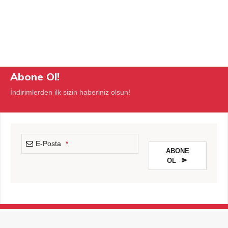
Abone Ol!
İndirimlerden ilk sizin haberiniz olsun!
E-Posta
*
ABONE
OL
This
field
should