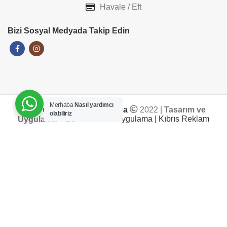
Havale / Eft
Bizi Sosyal Medyada Takip Edin
Merhaba
Nasıl yardımcı
Her-Tür Elektronik&Mobilya
2022 |
Tasarım ve
olabiliriz
Uygulama
ADD TO CART