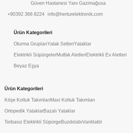
Güven Hastanesi Yanı Gazimağusa
+90392 366 8224
info@herturelektronik.com
Ürün Kategorileri
Oturma Grupları
Yatak Setleri
Yataklar
Elektrikli Süpürgeler
Mutfak Aletleri
Elektrikli Ev Aletleri
Beyaz Eşya
Ürün Kategorileri
Köşe Koltuk Takımları
Maxi Koltuk Takımları
Ortopedik Yataklar
Bazalı Yataklar
Torbasız Elektrikli Süpürge
Buzdolabı
Vantilatör