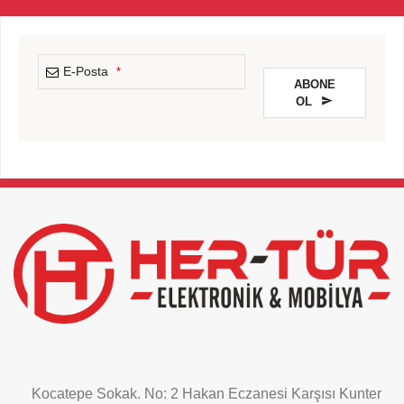
E-Posta
*
ABONE
OL
This
field
should
be
left
blank
Kocatepe Sokak. No: 2 Hakan Eczanesi Karşısı Kunter