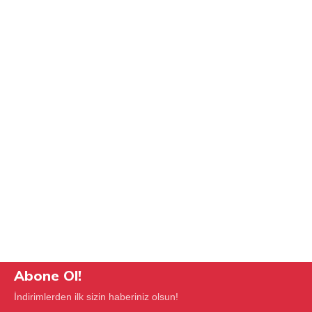
Abone Ol!
İndirimlerden ilk sizin haberiniz olsun!