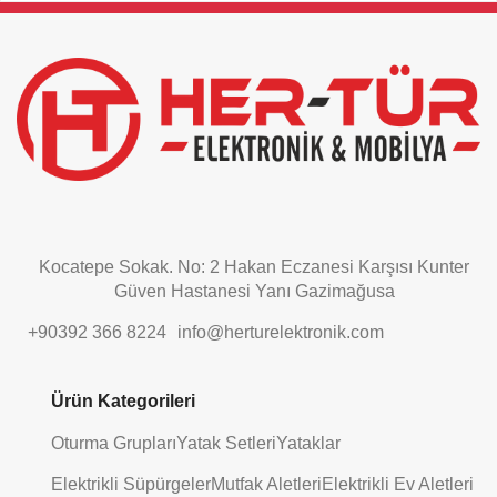
field
should
be
left
blank
Kocatepe Sokak. No: 2 Hakan Eczanesi Karşısı Kunter
Güven Hastanesi Yanı Gazimağusa
+90392 366 8224
info@herturelektronik.com
Ürün Kategorileri
Oturma Grupları
Yatak Setleri
Yataklar
Elektrikli Süpürgeler
Mutfak Aletleri
Elektrikli Ev Aletleri