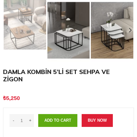
DAMLA KOMBİN 5’Lİ SET SEHPA VE
ZİGON
₺
5,250
ADD TO CART
BUY NOW