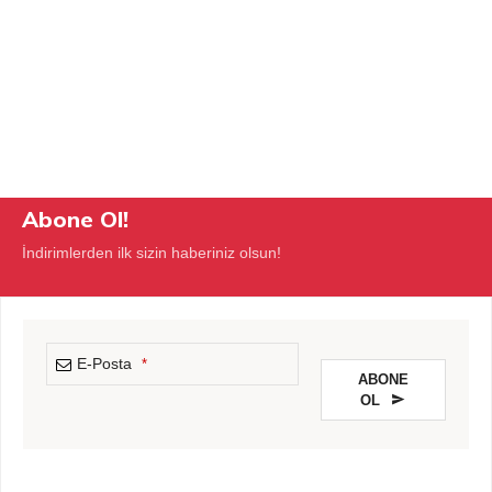
Abone Ol!
İndirimlerden ilk sizin haberiniz olsun!
E-Posta
*
ABONE
OL
This