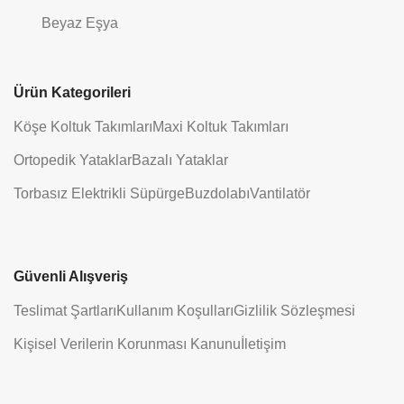
Beyaz Eşya
Ürün Kategorileri
Köşe Koltuk Takımları
Maxi Koltuk Takımları
Ortopedik Yataklar
Bazalı Yataklar
Torbasız Elektrikli Süpürge
Buzdolabı
Vantilatör
Güvenli Alışveriş
Teslimat Şartları
Kullanım Koşulları
Gizlilik Sözleşmesi
Kişisel Verilerin Korunması Kanunu
İletişim