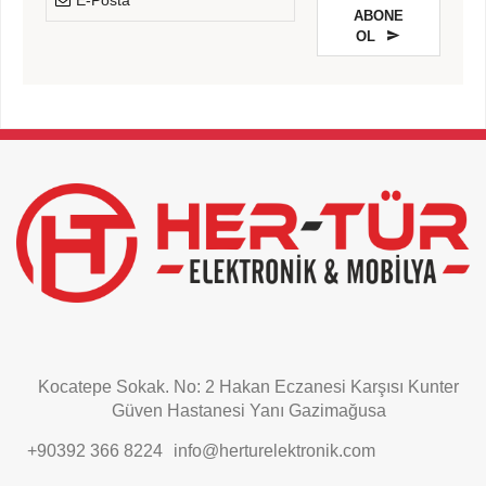
*
ABONE
OL
This
field
should
be
left
blank
Kocatepe Sokak. No: 2 Hakan Eczanesi Karşısı Kunter
Güven Hastanesi Yanı Gazimağusa
+90392 366 8224
info@herturelektronik.com