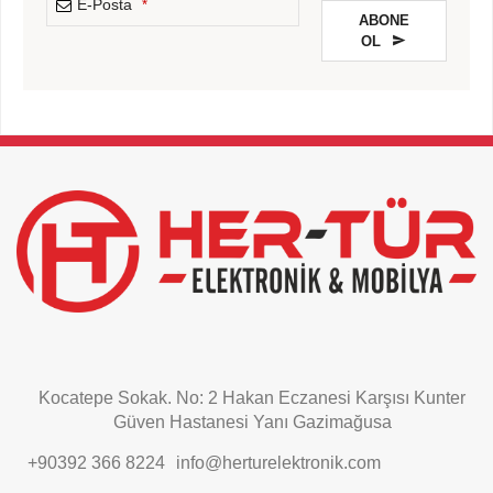
E-Posta
*
ABONE
OL
This
field
should
be
left
blank
Kocatepe Sokak. No: 2 Hakan Eczanesi Karşısı Kunter
Güven Hastanesi Yanı Gazimağusa
+90392 366 8224
info@herturelektronik.com