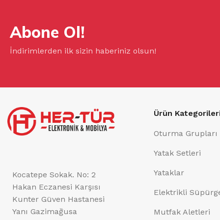
Abone Ol!
İndirimlerden ilk sizin haberiniz olsun!
Ürün Kategoriler
Oturma Grupları
Yatak Setleri
Yataklar
Kocatepe Sokak. No: 2
Hakan Eczanesi Karşısı
Elektrikli Süpürg
Kunter Güven Hastanesi
Yanı Gazimağusa
Mutfak Aletleri