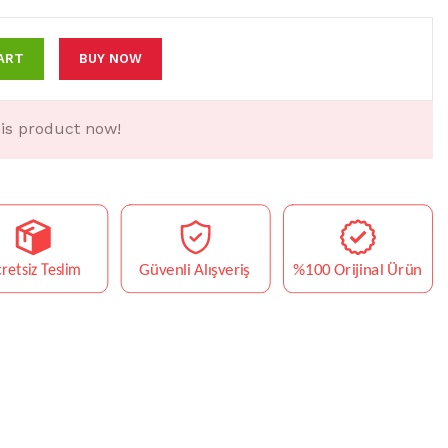
ART
BUY NOW
is product now!