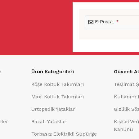
E-Posta
*
This
field
should
i
Ürün Kategorileri
Güvenli Al
be
left
Köşe Koltuk Takımları
Teslimat Ş
blank
Maxi Koltuk Takımları
Kullanım 
Ortopedik Yataklar
Gizlilik S
eler
Bazalı Yataklar
Kişisel Ve
Kanunu
Torbasız Elektrikli Süpürge