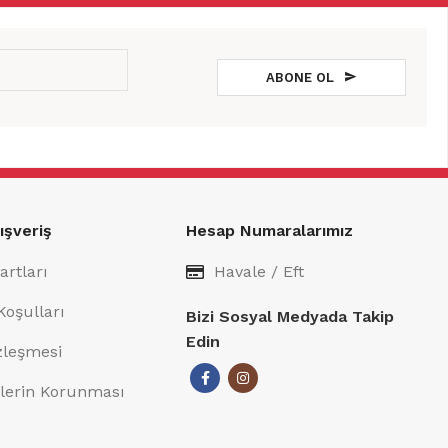
ABONE OL
ışveriş
Hesap Numaralarımız
artları
Havale / Eft
Koşulları
Bizi Sosyal Medyada Takip
Edin
özleşmesi
rilerin Korunması