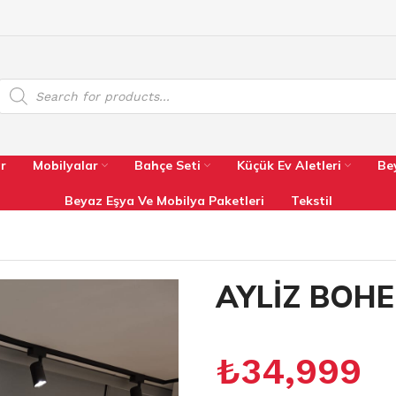
r
Mobilyalar
Bahçe Seti
Küçük Ev Aletleri
Be
Beyaz Eşya Ve Mobilya Paketleri
Tekstil
AYLİZ BOH
₺
34,999