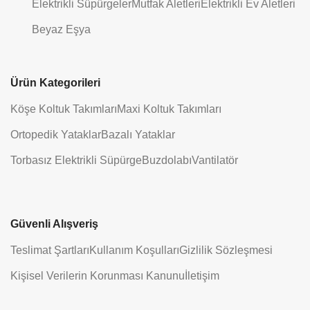
Elektrikli Süpürgeler
Mutfak Aletleri
Elektrikli Ev Aletleri
Beyaz Eşya
Ürün Kategorileri
Köşe Koltuk Takımları
Maxi Koltuk Takımları
Ortopedik Yataklar
Bazalı Yataklar
Torbasız Elektrikli Süpürge
Buzdolabı
Vantilatör
Güvenli Alışveriş
Teslimat Şartları
Kullanım Koşulları
Gizlilik Sözleşmesi
Kişisel Verilerin Korunması Kanunu
İletişim