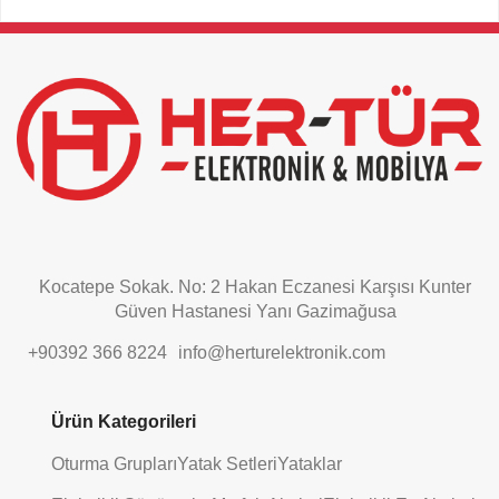
This
field
should
be
left
blank
Kocatepe Sokak. No: 2 Hakan Eczanesi Karşısı Kunter
Güven Hastanesi Yanı Gazimağusa
+90392 366 8224
info@herturelektronik.com
Ürün Kategorileri
Oturma Grupları
Yatak Setleri
Yataklar