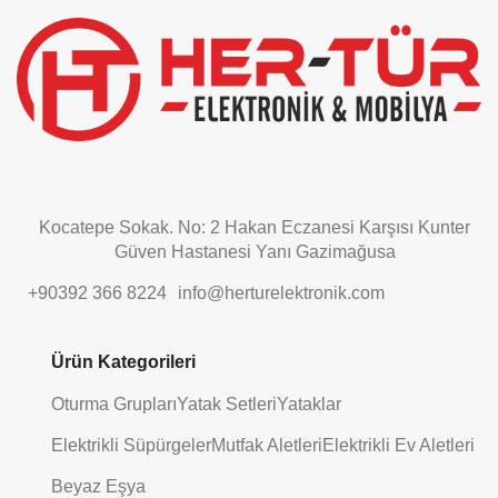
be
left
blank
Kocatepe Sokak. No: 2 Hakan Eczanesi Karşısı Kunter
Güven Hastanesi Yanı Gazimağusa
+90392 366 8224
info@herturelektronik.com
Ürün Kategorileri
Oturma Grupları
Yatak Setleri
Yataklar
Elektrikli Süpürgeler
Mutfak Aletleri
Elektrikli Ev Aletleri
Beyaz Eşya