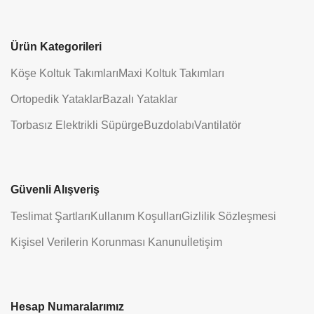
Ürün Kategorileri
Köşe Koltuk Takımları
Maxi Koltuk Takımları
Ortopedik Yataklar
Bazalı Yataklar
Torbasız Elektrikli Süpürge
Buzdolabı
Vantilatör
Güvenli Alışveriş
Teslimat Şartları
Kullanım Koşulları
Gizlilik Sözleşmesi
Kişisel Verilerin Korunması Kanunu
İletişim
Hesap Numaralarımız