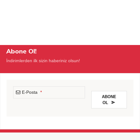
Abone Ol!
İndirimlerden ilk sizin haberiniz olsun!
E-Posta
*
ABONE
OL
This
field
should