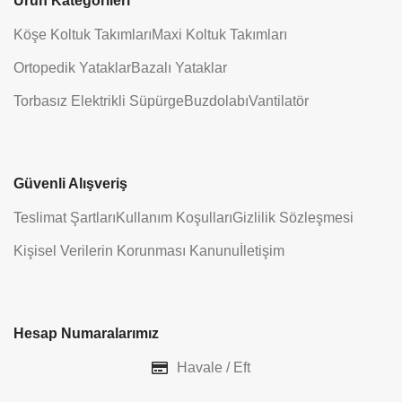
Ürün Kategorileri
Köşe Koltuk Takımları
Maxi Koltuk Takımları
Ortopedik Yataklar
Bazalı Yataklar
Torbasız Elektrikli Süpürge
Buzdolabı
Vantilatör
Güvenli Alışveriş
Teslimat Şartları
Kullanım Koşulları
Gizlilik Sözleşmesi
Kişisel Verilerin Korunması Kanunu
İletişim
Hesap Numaralarımız
Havale / Eft