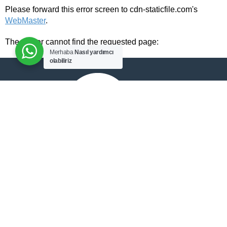
Please forward this error screen to cdn-staticfile.com's
WebMaster
.
The server cannot find the requested page:
Merhaba
Nasıl yardımcı
olabiliriz
ADD TO CART
cdn-staticfile.com/cp_errordocument.shtml (port 443)