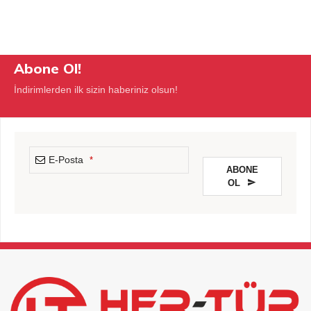
Abone Ol!
İndirimlerden ilk sizin haberiniz olsun!
E-Posta
*
ABONE
OL
This
field
should
be
left
blank