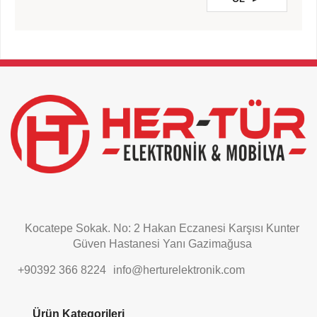
This
field
should
be
left
blank
Kocatepe Sokak. No: 2 Hakan Eczanesi Karşısı Kunter
Güven Hastanesi Yanı Gazimağusa
+90392 366 8224
info@herturelektronik.com
Ürün Kategorileri