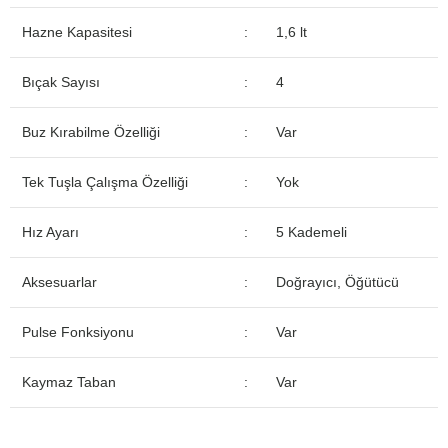
Hazne Kapasitesi
:
1,6 lt
Bıçak Sayısı
:
4
Buz Kırabilme Özelliği
:
Var
Tek Tuşla Çalışma Özelliği
:
Yok
Hız Ayarı
:
5 Kademeli
Aksesuarlar
:
Doğrayıcı, Öğütücü
Pulse Fonksiyonu
:
Var
Kaymaz Taban
:
Var