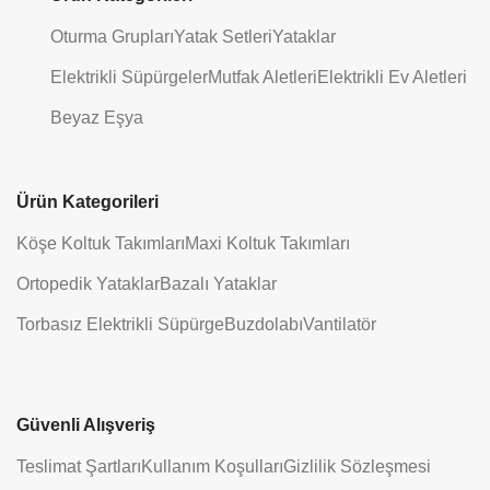
Oturma Grupları
Yatak Setleri
Yataklar
Elektrikli Süpürgeler
Mutfak Aletleri
Elektrikli Ev Aletleri
Beyaz Eşya
Ürün Kategorileri
Köşe Koltuk Takımları
Maxi Koltuk Takımları
Ortopedik Yataklar
Bazalı Yataklar
Torbasız Elektrikli Süpürge
Buzdolabı
Vantilatör
Güvenli Alışveriş
Teslimat Şartları
Kullanım Koşulları
Gizlilik Sözleşmesi