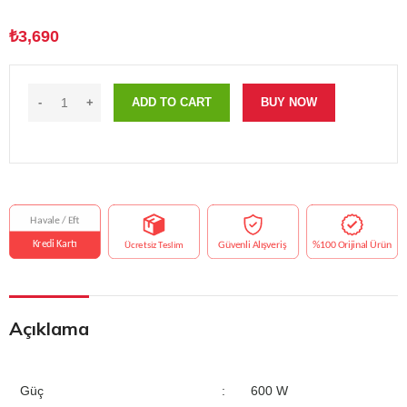
₺
3,690
ADD TO CART
BUY NOW
Açıklama
Güç
:
600 W