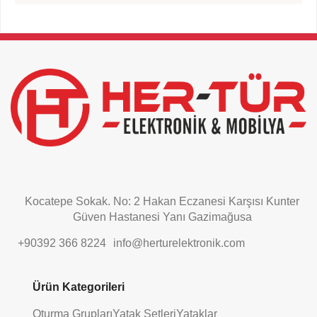
This
field
should
be
left
blank
Kocatepe Sokak. No: 2 Hakan Eczanesi Karşısı Kunter
Güven Hastanesi Yanı Gazimağusa
+90392 366 8224
info@herturelektronik.com
Ürün Kategorileri
Oturma Grupları
Yatak Setleri
Yataklar