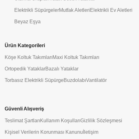
Elektrikli Süpürgeler
Mutfak Aletleri
Elektrikli Ev Aletleri
Beyaz Eşya
Ürün Kategorileri
Köşe Koltuk Takımları
Maxi Koltuk Takımları
Ortopedik Yataklar
Bazalı Yataklar
Torbasız Elektrikli Süpürge
Buzdolabı
Vantilatör
Güvenli Alışveriş
Teslimat Şartları
Kullanım Koşulları
Gizlilik Sözleşmesi
Kişisel Verilerin Korunması Kanunu
İletişim