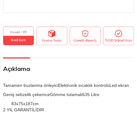
Açıklama
Tamamen buzlanma önleyici
Elektronik sıcaklık kontrolü
Led ekran
Geniş sebzelik çekemce
Gömme tutamak
635 Litre
83x75x187cm
2 YIL GARANTİLİDİR .