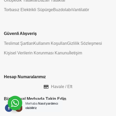
Ortopedik Yataklar
Bazalı Yataklar
Torbasız Elektrikli Süpürge
Buzdolabı
Vantilatör
Güvenli Alışveriş
Teslimat Şartları
Kullanım Koşulları
Gizlilik Sözleşmesi
Kişisel Verilerin Korunması Kanunu
İletişim
Hesap Numaralarımız
Havale / Eft
Bizi Sosyal Medyada Takip Edin
Merhaba
Nasıl yardımcı
olabiliriz