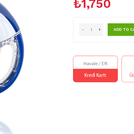
₺
1,750
ADD TO C