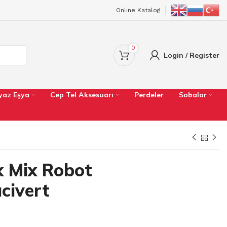
Online Katalog
0
Login / Register
yaz Eşya
Cep Tel Aksesuarı
Perdeler
Sobalar
k Mix Robot
civert