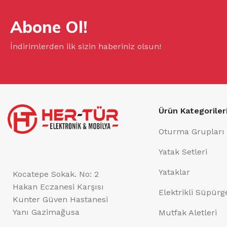
Abone Ol!
İndirimlerden ilk sizin haberiniz olsun!
Ürün Kategoriler
Oturma Grupları
Yatak Setleri
Yataklar
Kocatepe Sokak. No: 2
Hakan Eczanesi Karşısı
Elektrikli Süpürg
Kunter Güven Hastanesi
Yanı Gazimağusa
Mutfak Aletleri