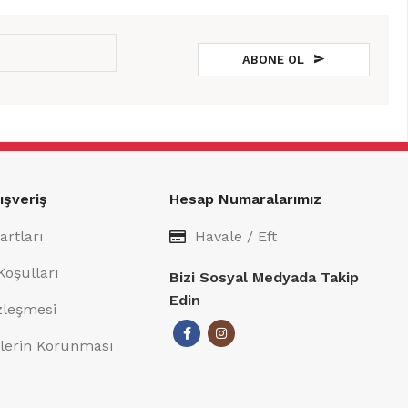
ABONE OL
ışveriş
Hesap Numaralarımız
artları
Havale / Eft
Koşulları
Bizi Sosyal Medyada Takip
Edin
özleşmesi
rilerin Korunması