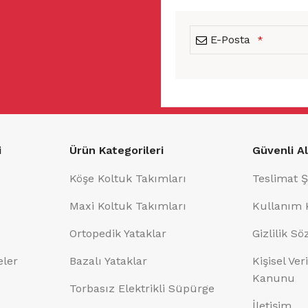
E-Posta
*
This
field
should
i
Ürün Kategorileri
Güvenli Al
be
left
Köşe Koltuk Takımları
Teslimat Ş
blank
Maxi Koltuk Takımları
Kullanım 
Ortopedik Yataklar
Gizlilik S
eler
Bazalı Yataklar
Kişisel Ve
Kanunu
Torbasız Elektrikli Süpürge
İletişim