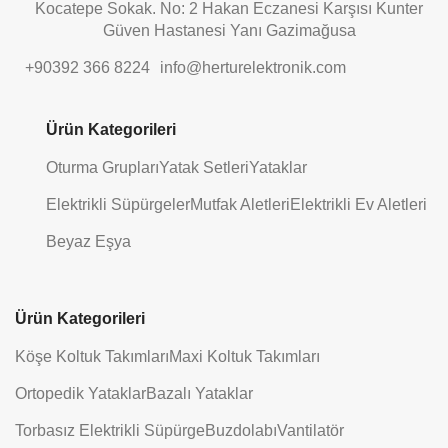
Kocatepe Sokak. No: 2 Hakan Eczanesi Karşısı Kunter
Güven Hastanesi Yanı Gazimağusa
+90392 366 8224
info@herturelektronik.com
Ürün Kategorileri
Oturma Grupları
Yatak Setleri
Yataklar
Elektrikli Süpürgeler
Mutfak Aletleri
Elektrikli Ev Aletleri
Beyaz Eşya
Ürün Kategorileri
Köşe Koltuk Takımları
Maxi Koltuk Takımları
Ortopedik Yataklar
Bazalı Yataklar
Torbasız Elektrikli Süpürge
Buzdolabı
Vantilatör