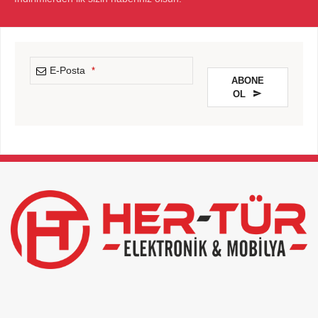
E-Posta
*
ABONE
OL
This
field
should
be
left
blank