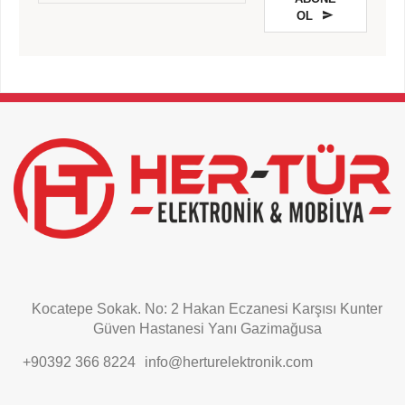
OL
This
field
should
be
left
blank
Kocatepe Sokak. No: 2 Hakan Eczanesi Karşısı Kunter
Güven Hastanesi Yanı Gazimağusa
+90392 366 8224
info@herturelektronik.com