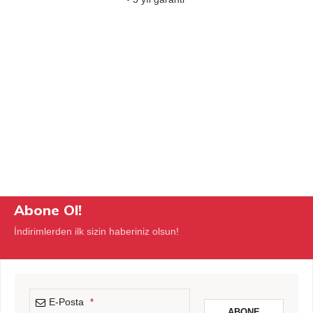
Abone Ol!
İndirimlerden ilk sizin haberiniz olsun!
E-Posta
*
ABONE