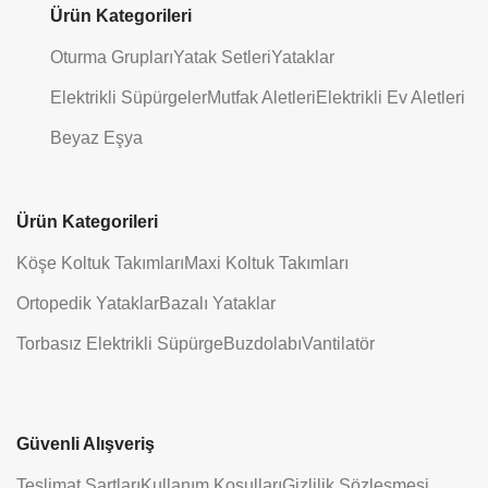
Ürün Kategorileri
Oturma Grupları
Yatak Setleri
Yataklar
Elektrikli Süpürgeler
Mutfak Aletleri
Elektrikli Ev Aletleri
Beyaz Eşya
Ürün Kategorileri
Köşe Koltuk Takımları
Maxi Koltuk Takımları
Ortopedik Yataklar
Bazalı Yataklar
Torbasız Elektrikli Süpürge
Buzdolabı
Vantilatör
Güvenli Alışveriş
Teslimat Şartları
Kullanım Koşulları
Gizlilik Sözleşmesi