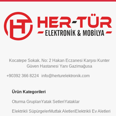
field
should
be
left
blank
Kocatepe Sokak. No: 2 Hakan Eczanesi Karşısı Kunter
Güven Hastanesi Yanı Gazimağusa
+90392 366 8224
info@herturelektronik.com
Ürün Kategorileri
Oturma Grupları
Yatak Setleri
Yataklar
Elektrikli Süpürgeler
Mutfak Aletleri
Elektrikli Ev Aletleri