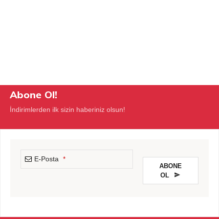
Abone Ol!
İndirimlerden ilk sizin haberiniz olsun!
E-Posta
*
ABONE
OL
This