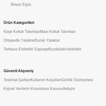
Beyaz Eşya
Ürün Kategorileri
Köşe Koltuk Takımları
Maxi Koltuk Takımları
Ortopedik Yataklar
Bazalı Yataklar
Torbasız Elektrikli Süpürge
Buzdolabı
Vantilatör
Güvenli Alışveriş
Teslimat Şartları
Kullanım Koşulları
Gizlilik Sözleşmesi
Kişisel Verilerin Korunması Kanunu
İletişim