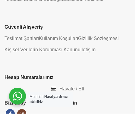
Güvenli Alışveriş
Teslimat Şartları
Kullanım Koşulları
Gizlilik Sözleşmesi
Kişisel Verilerin Korunması Kanunu
İletişim
Hesap Numaralarımız
Havale / Eft
Merhaba
Nasıl yardımcı
olabiliriz
Bizi Sosyal Medyada Takip Edin
ADD TO CART