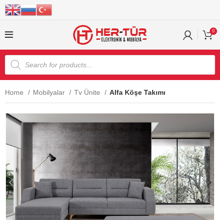
0
Home
Mobilyalar
Tv Ünite
Alfa Köşe Takımı