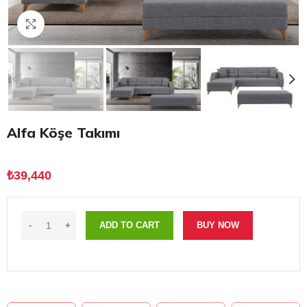
Click to enlarge
Alfa Köşe Takımı
₺
39,440
ADD TO CART
BUY NOW