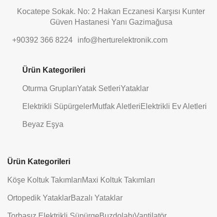
Kocatepe Sokak. No: 2 Hakan Eczanesi Karşısı Kunter
Güven Hastanesi Yanı Gazimağusa
+90392 366 8224
info@herturelektronik.com
Ürün Kategorileri
Oturma Grupları
Yatak Setleri
Yataklar
Elektrikli Süpürgeler
Mutfak Aletleri
Elektrikli Ev Aletleri
Beyaz Eşya
Ürün Kategorileri
Köşe Koltuk Takımları
Maxi Koltuk Takımları
Ortopedik Yataklar
Bazalı Yataklar
Torbasız Elektrikli Süpürge
Buzdolabı
Vantilatör