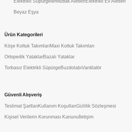
Elektrikli Süpürgeler
Mutfak Aletleri
Elektrikli Ev Aletleri
Beyaz Eşya
Ürün Kategorileri
Köşe Koltuk Takımları
Maxi Koltuk Takımları
Ortopedik Yataklar
Bazalı Yataklar
Torbasız Elektrikli Süpürge
Buzdolabı
Vantilatör
Güvenli Alışveriş
Teslimat Şartları
Kullanım Koşulları
Gizlilik Sözleşmesi
Kişisel Verilerin Korunması Kanunu
İletişim