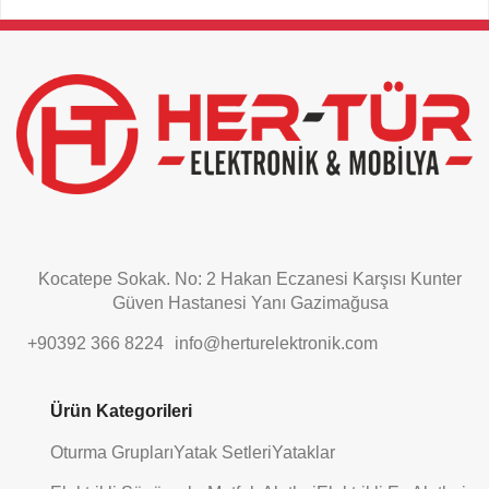
This
field
should
be
left
blank
Kocatepe Sokak. No: 2 Hakan Eczanesi Karşısı Kunter
Güven Hastanesi Yanı Gazimağusa
+90392 366 8224
info@herturelektronik.com
Ürün Kategorileri
Oturma Grupları
Yatak Setleri
Yataklar