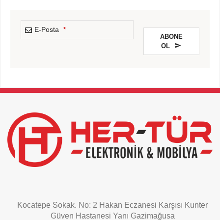
E-Posta
*
ABONE
OL
This
field
should
be
left
blank
Kocatepe Sokak. No: 2 Hakan Eczanesi Karşısı Kunter
Güven Hastanesi Yanı Gazimağusa