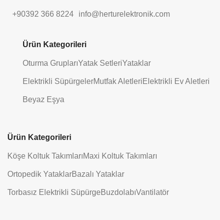
+90392 366 8224
info@herturelektronik.com
Ürün Kategorileri
Oturma Grupları
Yatak Setleri
Yataklar
Elektrikli Süpürgeler
Mutfak Aletleri
Elektrikli Ev Aletleri
Beyaz Eşya
Ürün Kategorileri
Köşe Koltuk Takımları
Maxi Koltuk Takımları
Ortopedik Yataklar
Bazalı Yataklar
Torbasız Elektrikli Süpürge
Buzdolabı
Vantilatör