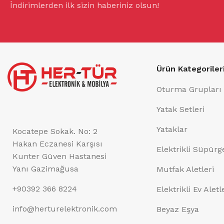
İndirimlerden ilk sizin haberiniz olsun!
Ürün Kategoriler
Oturma Grupları
Yatak Setleri
Yataklar
Kocatepe Sokak. No: 2
Hakan Eczanesi Karşısı
Elektrikli Süpürg
Kunter Güven Hastanesi
Yanı Gazimağusa
Mutfak Aletleri
+90392 366 8224
Elektrikli Ev Aletl
info@herturelektronik.com
Beyaz Eşya